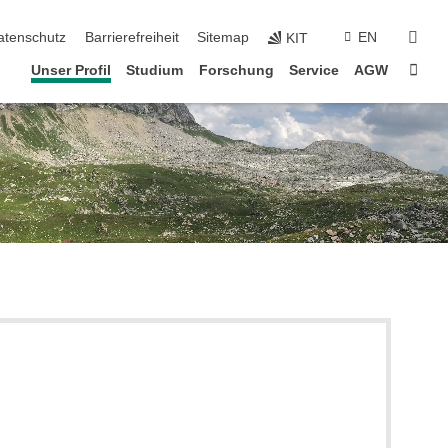
suc
atenschutz
Barrierefreiheit
Sitemap
EN
KIT
Star
Unser Profil
Studium
Forschung
Service
AGW