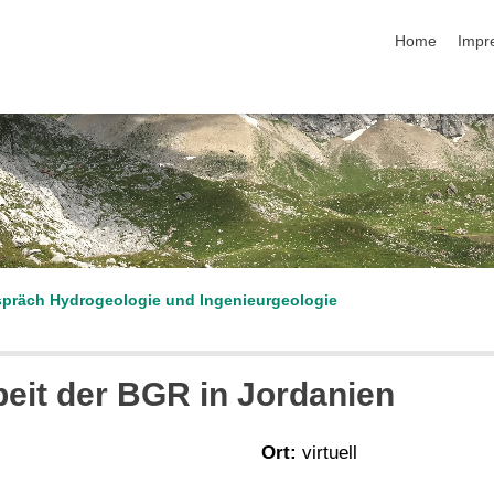
Navigation üb
Home
Impr
präch Hydrogeologie und Ingenieurgeologie
it der BGR in Jordanien
Ort:
virtuell