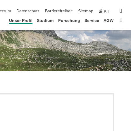
erspringen
suc
essum
Datenschutz
Barrierefreiheit
Sitemap
KIT
Star
Unser Profil
Studium
Forschung
Service
AGW