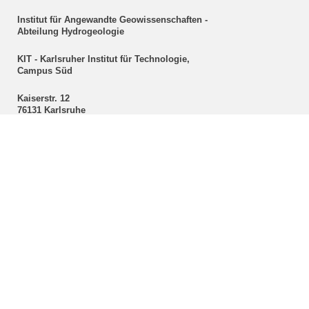
Institut für Angewandte Geowissenschaften -
Abteilung Hydrogeologie
KIT - Karlsruher Institut für Technologie,
Campus Süd
Kaiserstr. 12
76131 Karlsruhe
Sekretariat
Christine Mackert
Hydrogeologie
Telefon: +49 721 608-43096
Fax: +49 721 608-47603
E-Mail:
christine mackert
∂
kit edu