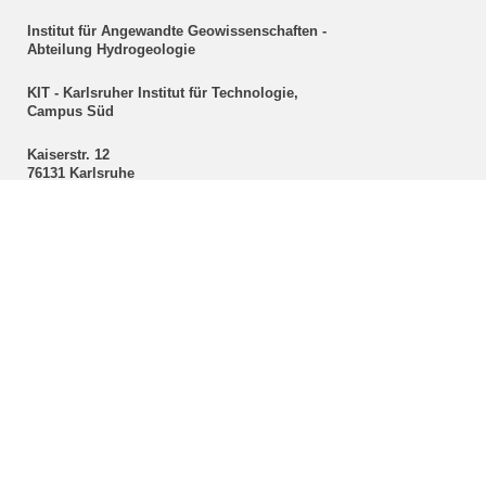
Institut für Angewandte Geowissenschaften -
Abteilung Hydrogeologie
KIT - Karlsruher Institut für Technologie,
Campus Süd
Kaiserstr. 12
76131 Karlsruhe
Sekretariat
Christine Mackert
Hydrogeologie
Telefon: +49 721 608-43096
Fax: +49 721 608-47603
E-Mail:
christine mackert
∂
kit edu